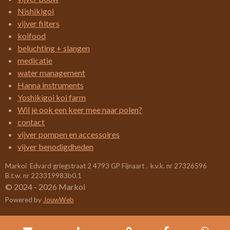
n
g
r
r
r
r
r
Nishikigoi
:
vijver filters
r
r
r
r
3
koifood
e
e
e
e
.
beluchting + slangen
4
n
n
n
n
medicatie
2
water management
1
Hanna instruments
0
Yoshikigoi koi farm
5
Wil je ook een keer mee naar polen?
2
contact
6
vijver pompen en accessoires
3
vijver benodigdheden
1
Markoi Edvard griegstraat 2 4793 GP Fijnaart . k.v.k. nr 27326596
5
B.t.w. nr 223319983b0.1
7
© 2024 - 2026 Markoi
8
Powered by
JouwWeb
9
s
t