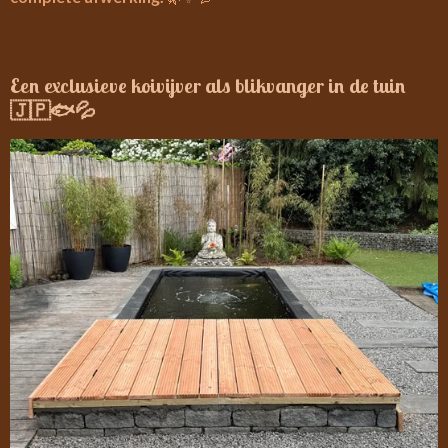
Een exclusieve koivijver als blikvanger in de tuin
🇯🇵🐟💦