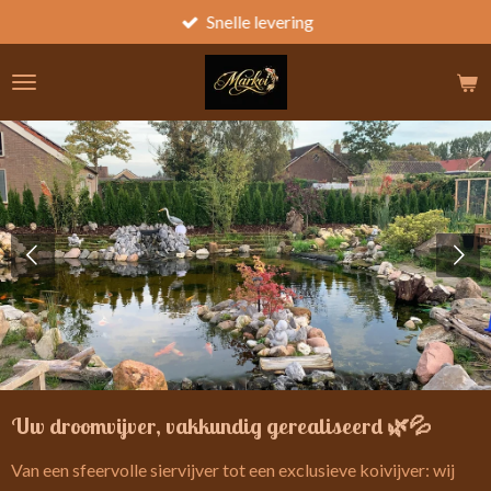
Snelle levering
Ga
direct
naar
de
hoofdinhoud
Uw droomvijver, vakkundig gerealiseerd 🌿💦
Van een sfeervolle siervijver tot een exclusieve koivijver: wij