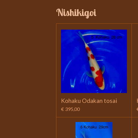
Nishikigoi
Kohaku Odakan tosai
€ 395,00