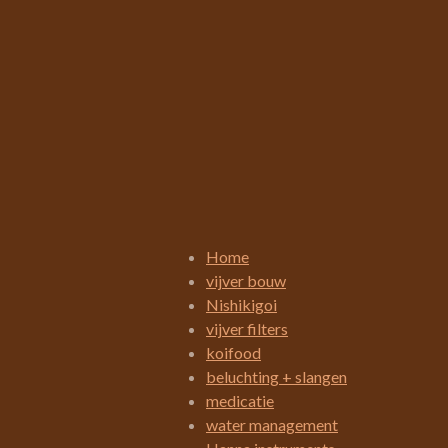
R
a
t
i
Home
n
vijver bouw
g
Nishikigoi
:
vijver filters
3
koifood
.
beluchting + slangen
4
medicatie
2
water management
1