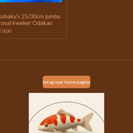
kohaku's 25/30cm jumbo
tosai kweker Odakan
€ 0,00
terug naar home pagina