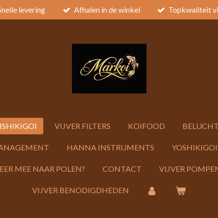
Snelle levering
Afhalen in de winkel
Topkwaliteit v
ISHIKIGOI
VIJVER FILTERS
KOIFOOD
BELUCHT
ANAGEMENT
HANNA INSTRUMENTS
YOSHIKIGOI
KEER MEE NAAR POLEN?
CONTACT
VIJVER POMPEN
VIJVER BENODIGDHEDEN