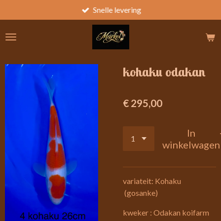
Snelle levering
Ga
direct
naar
de
hoofdinhoud
kohaku odakan
€ 295,00
In
winkelwagen
variateit: Kohaku
(gosanke)
kweker : Odakan koifarm