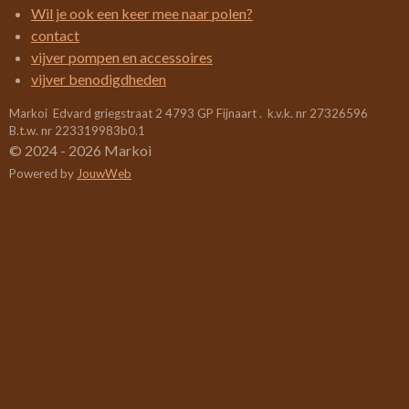
5
Wil je ook een keer mee naar polen?
2
contact
6
vijver pompen en accessoires
3
vijver benodigdheden
1
Markoi Edvard griegstraat 2 4793 GP Fijnaart . k.v.k. nr 27326596
5
B.t.w. nr 223319983b0.1
7
© 2024 - 2026 Markoi
8
Powered by
JouwWeb
9
s
t
e
r
r
e
n