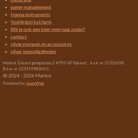
n
n
n
n
2
water management
1
Hanna instruments
0
Yoshikigoi koi farm
5
Wil je ook een keer mee naar polen?
2
contact
6
vijver pompen en accessoires
3
vijver benodigdheden
1
Markoi Edvard griegstraat 2 4793 GP Fijnaart . k.v.k. nr 27326596
5
B.t.w. nr 223319983b0.1
7
© 2024 - 2026 Markoi
8
Powered by
JouwWeb
9
s
t
e
r
r
e
n