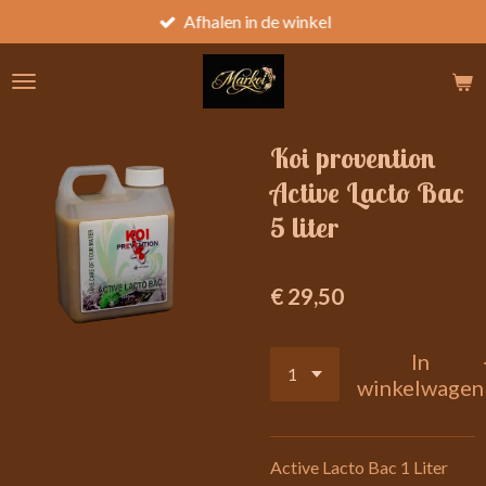
Afhalen in de winkel
Ga
direct
naar
de
hoofdinhoud
Koi provention
Active Lacto Bac
5 liter
€ 29,50
In
winkelwagen
Active Lacto Bac 1 Liter