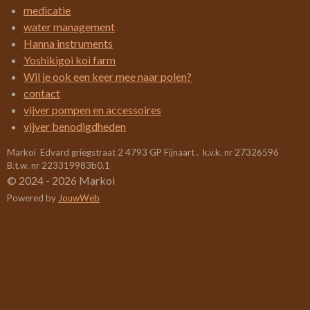
4
n
n
n
n
medicatie
2
water management
1
Hanna instruments
0
Yoshikigoi koi farm
5
Wil je ook een keer mee naar polen?
2
contact
6
vijver pompen en accessoires
3
vijver benodigdheden
1
Markoi Edvard griegstraat 2 4793 GP Fijnaart . k.v.k. nr 27326596
5
B.t.w. nr 223319983b0.1
7
© 2024 - 2026 Markoi
8
Powered by
JouwWeb
9
s
t
e
r
r
e