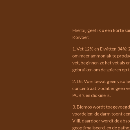
Hierbij geef ik u een korte s
Koivoer:
1. Vet 12% en Eiwitten 34%; 
om meer ammoniak te produc
vet, beginnen ze het vet als e
gebruiken om de spieren op 
2. Dit Voer bevat geen visoli
concentraat, zodat er geen v
PCB's en dioxine is.
3. Biomos wordt toegevoegd i
voordelen: de darm toont een
Villi. daardoor wordt de abso
geoptimaliseerd. en de patho