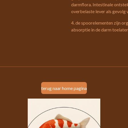
darmflora. Intestinale ontste
overbelaste lever als gevolg v
4. de spoorelementen zijn or
absorptie in de darm toelaten
terug naar home pagina