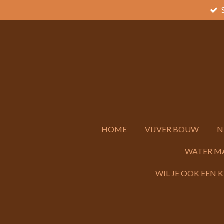
Ga
direct
naar
de
hoofdinhoud
HOME
VIJVER BOUW
N
WATER M
WIL JE OOK EEN 