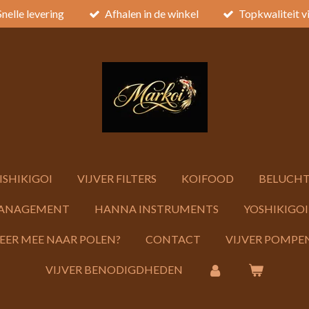
Snelle levering
Afhalen in de winkel
Topkwaliteit v
ISHIKIGOI
VIJVER FILTERS
KOIFOOD
BELUCHT
ANAGEMENT
HANNA INSTRUMENTS
YOSHIKIGOI
KEER MEE NAAR POLEN?
CONTACT
VIJVER POMPEN
VIJVER BENODIGDHEDEN