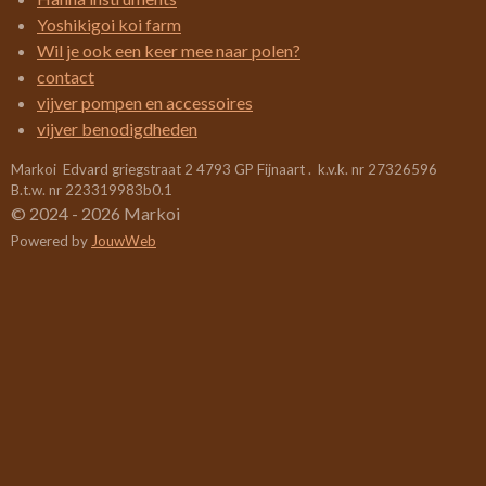
0
Yoshikigoi koi farm
5
Wil je ook een keer mee naar polen?
2
contact
6
vijver pompen en accessoires
3
vijver benodigdheden
1
Markoi Edvard griegstraat 2 4793 GP Fijnaart . k.v.k. nr 27326596
5
B.t.w. nr 223319983b0.1
7
© 2024 - 2026 Markoi
8
Powered by
JouwWeb
9
s
t
e
r
r
e
n