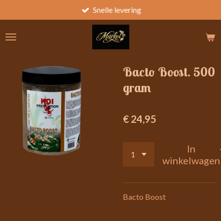
Snelle levering
Ga
direct
naar
de
hoofdinhoud
Bacto Boost. 500
gram
€ 24,95
In
winkelwagen
Bacto Boost