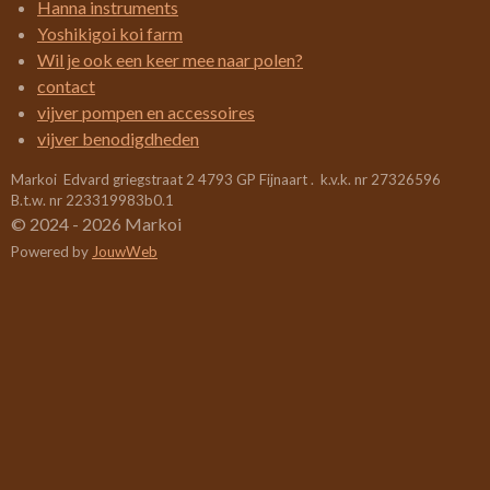
Hanna instruments
0
Yoshikigoi koi farm
5
Wil je ook een keer mee naar polen?
2
contact
6
vijver pompen en accessoires
3
vijver benodigdheden
1
Markoi Edvard griegstraat 2 4793 GP Fijnaart . k.v.k. nr 27326596
5
B.t.w. nr 223319983b0.1
7
© 2024 - 2026 Markoi
8
Powered by
JouwWeb
9
s
t
e
r
r
e
n