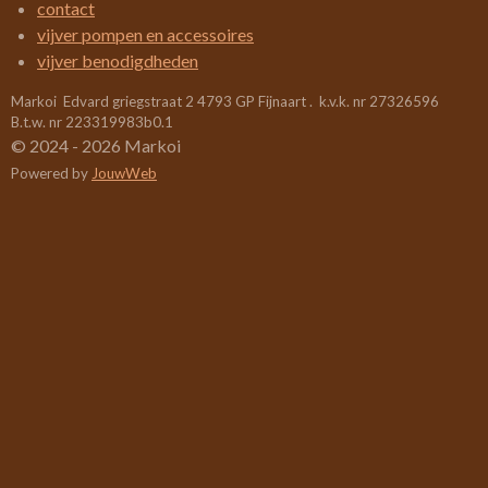
2
contact
6
vijver pompen en accessoires
3
vijver benodigdheden
1
Markoi Edvard griegstraat 2 4793 GP Fijnaart . k.v.k. nr 27326596
5
B.t.w. nr 223319983b0.1
7
© 2024 - 2026 Markoi
8
Powered by
JouwWeb
9
s
t
e
r
r
e
n