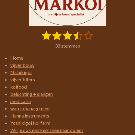
1
2
3
4
5
S
R
t
a
s
s
s
s
s
e
38 stemmen
t
m
t
t
t
t
t
i
m
Home
e
e
e
e
e
e
n
vijver bouw
n
g
r
r
r
r
r
Nishikigoi
:
vijver filters
r
r
r
r
3
koifood
e
e
e
e
.
beluchting + slangen
4
n
n
n
n
medicatie
2
water management
1
Hanna instruments
0
Yoshikigoi koi farm
5
Wil je ook een keer mee naar polen?