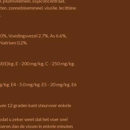
l. pluimveemeel. sojaconcentraat.
en. zonnebloemmeel. visolie. lecithine.
.
.0%, Voedingsvezel 2.7%, As 6.6%,
 Natrium 0.2%.
IU(IE)kg, E - 200 mg/kg, C - 250 mg/kg.
g/kg. E4 - 5.0 mg/kg. E5 - 20 mg/kg. E6
ven 12 graden kunt steurvoer enkele
zodat u zeker weet dat het voer snel
eren dan de vissen in enkele minuten