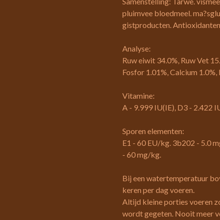
Samenstelling: Tarwe. vismee
pluimvee bloedmeel. ma?sglut
gistproducten. Antioxidanten
Analyse:
Ruw eiwit 34.0%, Ruw Vet 15
Fosfor 1.01%, Calcium 1.0%,
Vitamine:
A - 9.999 IU(IE), D3 - 2.422 
Sporen elementen:
E1 - 60 EU/kg. 3b202 - 5.0 m
- 60 mg/kg.
Bij een watertemperatuur bo
keren per dag voeren.
Altijd kleine porties voeren 
wordt gegeten. Nooit meer vo