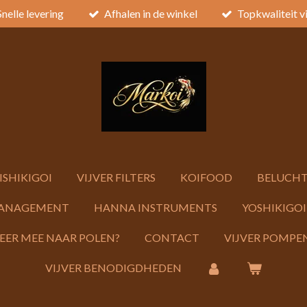
Snelle levering
Afhalen in de winkel
Topkwaliteit v
ISHIKIGOI
VIJVER FILTERS
KOIFOOD
BELUCHT
ANAGEMENT
HANNA INSTRUMENTS
YOSHIKIGOI
KEER MEE NAAR POLEN?
CONTACT
VIJVER POMPEN
VIJVER BENODIGDHEDEN