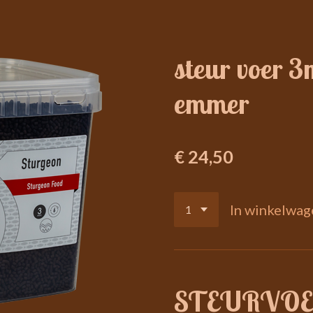
steur voer 3
emmer
€ 24,50
In winkelwag
STEURVOE