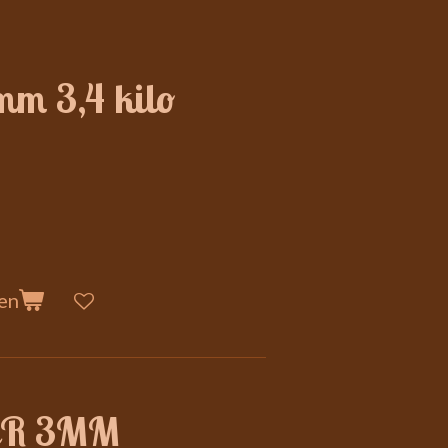
mm 3,4 kilo
en
R 3MM