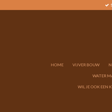
Ga
direct
naar
de
hoofdinhoud
HOME
VIJVER BOUW
N
WATER M
WIL JE OOK EEN 