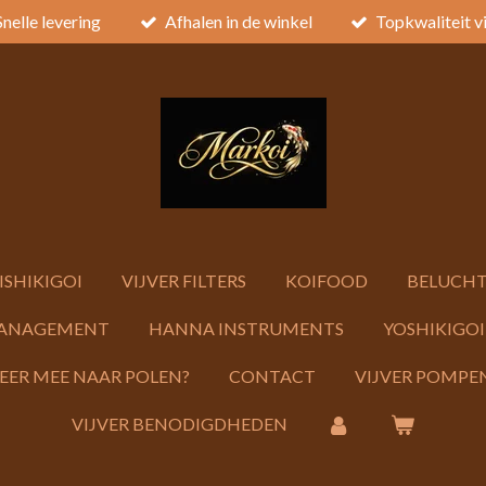
Snelle levering
Afhalen in de winkel
Topkwaliteit v
ISHIKIGOI
VIJVER FILTERS
KOIFOOD
BELUCHT
ANAGEMENT
HANNA INSTRUMENTS
YOSHIKIGOI
KEER MEE NAAR POLEN?
CONTACT
VIJVER POMPEN
VIJVER BENODIGDHEDEN