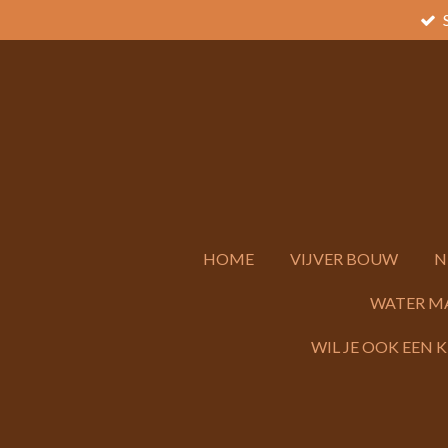
Ga
direct
naar
de
hoofdinhoud
HOME
VIJVER BOUW
N
WATER M
WIL JE OOK EEN 