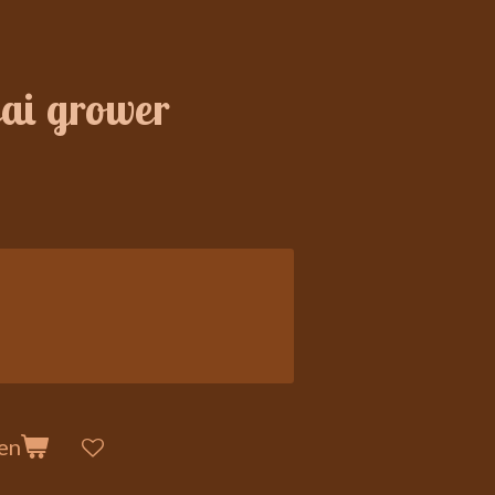
i grower
en