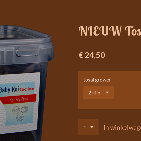
NIEUW Tosa
€ 24,50
tosai grower
In winkelwag