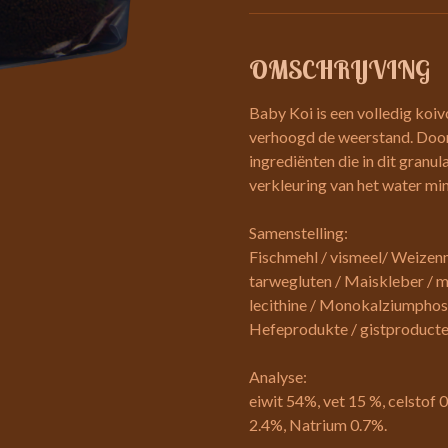
OMSCHRIJVING
Baby Koi is een volledig koi
verhoogd de weerstand. Door
ingrediënten die in dit granul
verkleuring van het water mi
Samenstelling:
Fischmehl / vismeel/ Weizen
tarwegluten / Maiskleber / ma?
lecithine / Monokalziumphos
Hefeprodukte / gistproduct
Analyse:
eiwit 54%, vet 15 %, celstof 
2.4%, Natrium 0.7%.