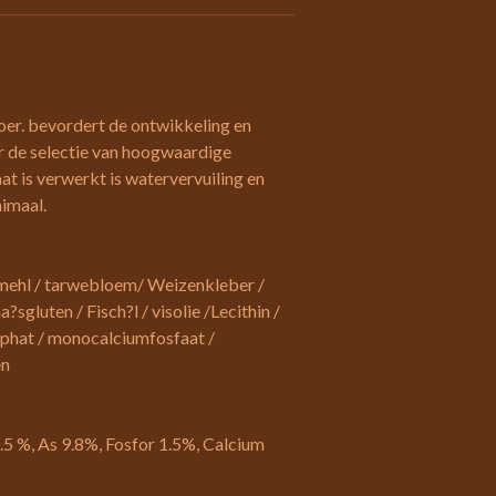
voer. bevordert de ontwikkeling en
 de selectie van hoogwaardige
aat is verwerkt is watervervuiling en
nimaal.
mehl / tarwebloem/ Weizenkleber /
sgluten / Fisch?l / visolie /Lecithin /
phat / monocalciumfosfaat /
en
0.5 %, As 9.8%, Fosfor 1.5%, Calcium