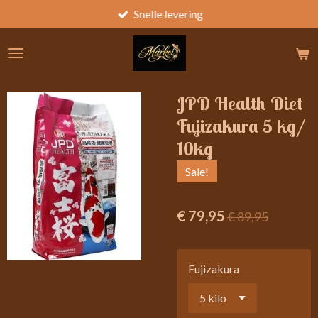
Snelle levering
Ga
direct
naar
de
hoofdinhoud
JPD Health Diet
Fujizakura 5 kg/
10kg
Sale!
€ 79,95
€ 89,95
Fujizakura