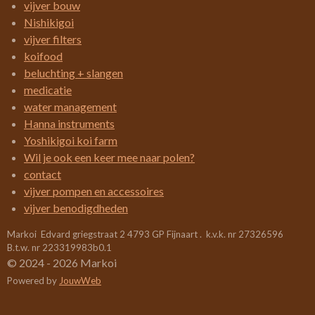
e
e
e
e
e
n
vijver bouw
n
g
r
r
r
r
r
Nishikigoi
:
vijver filters
r
r
r
r
3
koifood
e
e
e
e
.
beluchting + slangen
4
n
n
n
n
medicatie
2
water management
1
Hanna instruments
0
Yoshikigoi koi farm
5
Wil je ook een keer mee naar polen?
2
contact
6
vijver pompen en accessoires
3
vijver benodigdheden
1
Markoi Edvard griegstraat 2 4793 GP Fijnaart . k.v.k. nr 27326596
5
B.t.w. nr 223319983b0.1
7
© 2024 - 2026 Markoi
8
Powered by
JouwWeb
9
s