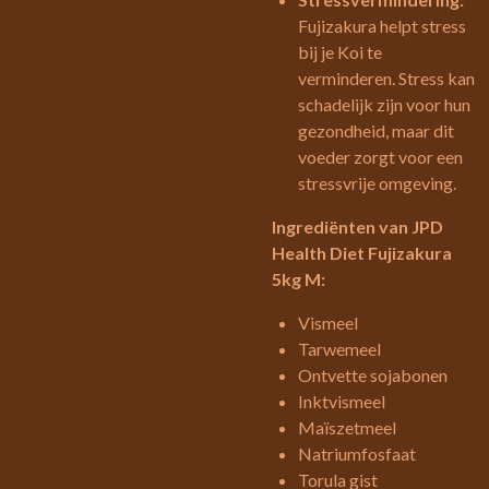
Fujizakura helpt stress
bij je Koi te
verminderen. Stress kan
schadelijk zijn voor hun
gezondheid, maar dit
voeder zorgt voor een
stressvrije omgeving.
Ingrediënten van JPD
Health Diet Fujizakura
5kg M:
Vismeel
Tarwemeel
Ontvette sojabonen
Inktvismeel
Maïszetmeel
Natriumfosfaat
Torula gist