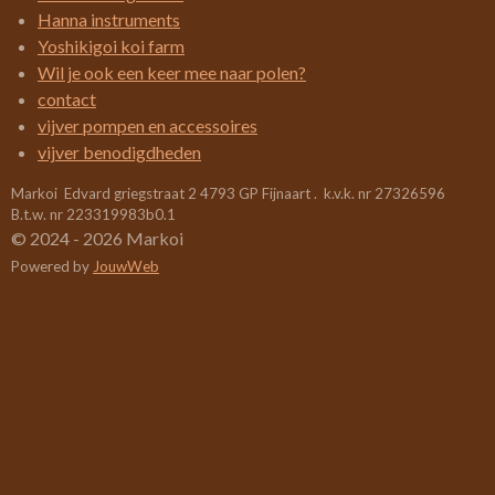
1
Hanna instruments
0
Yoshikigoi koi farm
5
Wil je ook een keer mee naar polen?
2
contact
6
vijver pompen en accessoires
3
vijver benodigdheden
1
Markoi Edvard griegstraat 2 4793 GP Fijnaart . k.v.k. nr 27326596
5
B.t.w. nr 223319983b0.1
7
© 2024 - 2026 Markoi
8
Powered by
JouwWeb
9
s
t
e
r
r
e
n