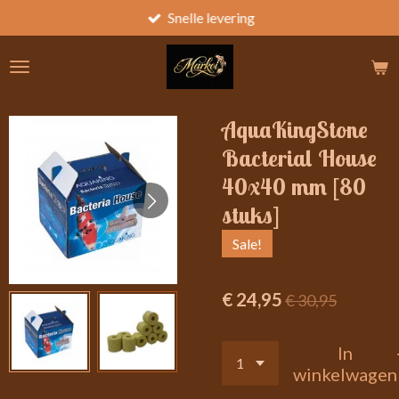
Snelle levering
Ga
direct
naar
de
hoofdinhoud
AquaKingStone
Bacterial House
40x40 mm [80
stuks]
Sale!
€ 24,95
€ 30,95
In
winkelwagen