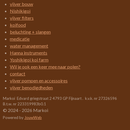
e
e
e
e
e
e
n
vijver bouw
n
g
r
r
r
r
r
Nishikigoi
:
vijver filters
r
r
r
r
3
koifood
e
e
e
e
.
beluchting + slangen
4
n
n
n
n
medicatie
2
water management
1
Hanna instruments
0
Yoshikigoi koi farm
5
Wil je ook een keer mee naar polen?
2
contact
6
vijver pompen en accessoires
3
vijver benodigdheden
1
Markoi Edvard griegstraat 2 4793 GP Fijnaart . k.v.k. nr 27326596
5
B.t.w. nr 223319983b0.1
7
© 2024 - 2026 Markoi
8
Powered by
JouwWeb
9
s