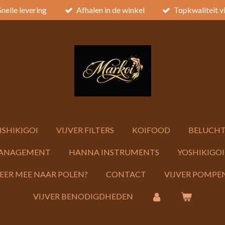
Snelle levering
Afhalen in de winkel
Topkwaliteit v
ISHIKIGOI
VIJVER FILTERS
KOIFOOD
BELUCHT
ANAGEMENT
HANNA INSTRUMENTS
YOSHIKIGOI
KEER MEE NAAR POLEN?
CONTACT
VIJVER POMPEN
VIJVER BENODIGDHEDEN