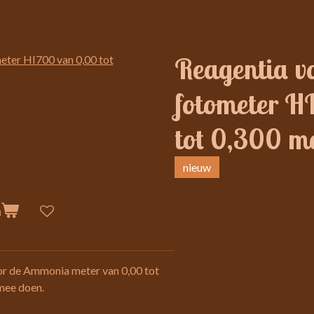
Reagentia v
fotometer H
tot 0,300 m
nieuw
n
or de Ammonia meter van 0,00 tot
 mee doen.