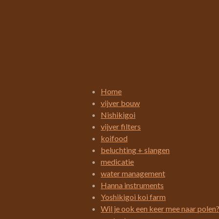
R
a
t
i
Home
n
vijver bouw
g
Nishikigoi
:
vijver filters
3
koifood
.
beluchting + slangen
4
medicatie
2
water management
1
Hanna instruments
0
Yoshikigoi koi farm
5
Wil je ook een keer mee naar polen
2