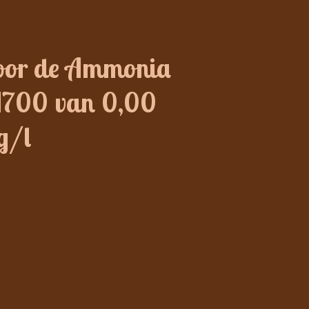
oor de Ammonia
I700 van 0,00
g/l