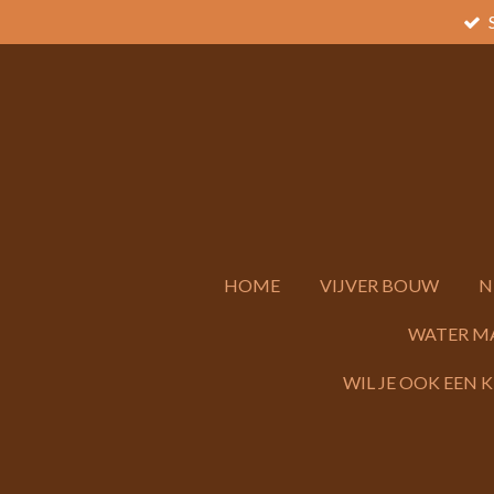
Ga
direct
naar
de
hoofdinhoud
HOME
VIJVER BOUW
N
WATER M
WIL JE OOK EEN 