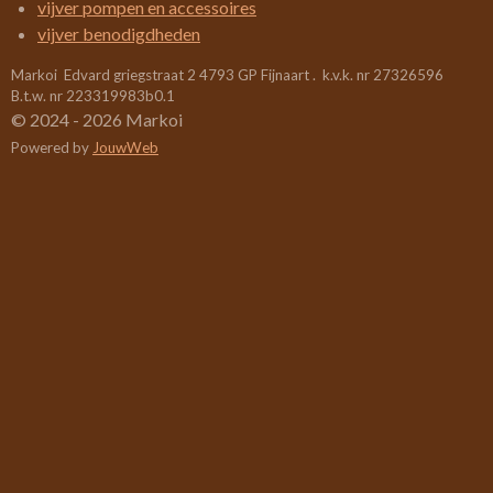
vijver pompen en accessoires
3
vijver benodigdheden
1
Markoi Edvard griegstraat 2 4793 GP Fijnaart . k.v.k. nr 27326596
5
B.t.w. nr 223319983b0.1
7
© 2024 - 2026 Markoi
8
Powered by
JouwWeb
9
s
t
e
r
r
e
n