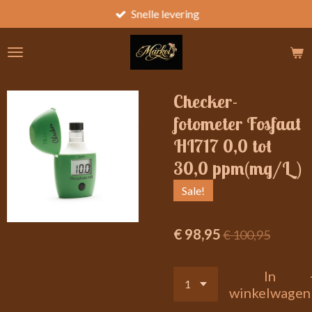
Snelle levering
Ga
direct
naar
de
hoofdinhoud
Checker-
fotometer Fosfaat
HI717 0,0 tot
30,0 ppm(mg/L)
Sale!
€ 98,95
€ 100,95
In
winkelwagen