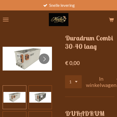
Snelle levering
Ga
direct
naar
de
hoofdinhoud
Duradrum Combi
30-40 laag
€ 0,00
In
winkelwagen
DURADRUM