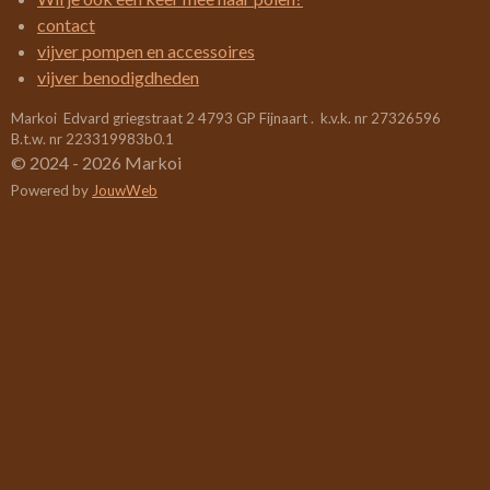
2
contact
6
vijver pompen en accessoires
3
vijver benodigdheden
1
Markoi Edvard griegstraat 2 4793 GP Fijnaart . k.v.k. nr 27326596
5
B.t.w. nr 223319983b0.1
7
© 2024 - 2026 Markoi
8
Powered by
JouwWeb
9
s
t
e
r
r
e
n