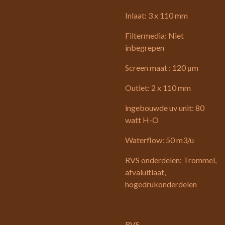
Inlaat: 3 x 110 mm
Filtermedia: Niet
inbegrepen
Screen maat : 120 μm
Outlet: 2 x 110 mm
ingebouwde uv unit: 80
watt H-O
Waterflow: 50 m3/u
RVS onderdelen: Trommel,
afvaluitlaat,
hogedrukonderdelen
RVS