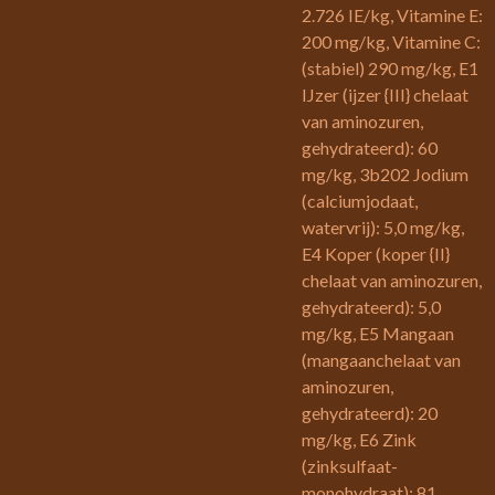
2.726 IE/kg, Vitamine E:
200 mg/kg, Vitamine C:
(stabiel) 290 mg/kg, E1
IJzer (ijzer {III} chelaat
van aminozuren,
gehydrateerd): 60
mg/kg, 3b202 Jodium
(calciumjodaat,
watervrij): 5,0 mg/kg,
E4 Koper (koper {II}
chelaat van aminozuren,
gehydrateerd): 5,0
mg/kg, E5 Mangaan
(mangaanchelaat van
aminozuren,
gehydrateerd): 20
mg/kg, E6 Zink
(zinksulfaat-
monohydraat): 81