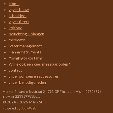
t
t
t
t
t
i
m
Home
e
e
e
e
e
e
n
vijver bouw
n
g
r
r
r
r
r
Nishikigoi
:
vijver filters
r
r
r
r
3
koifood
e
e
e
e
.
beluchting + slangen
4
n
n
n
n
medicatie
2
water management
1
Hanna instruments
0
Yoshikigoi koi farm
5
Wil je ook een keer mee naar polen?
2
contact
6
vijver pompen en accessoires
3
vijver benodigdheden
1
Markoi Edvard griegstraat 2 4793 GP Fijnaart . k.v.k. nr 27326596
5
B.t.w. nr 223319983b0.1
7
© 2024 - 2026 Markoi
8
Powered by
JouwWeb
9