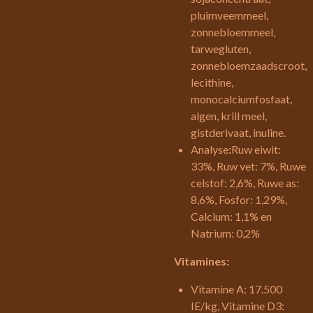
pluimveemmeel,
zonnebloemmeel,
tarwegluten,
zonnebloemzaadscroot,
lecithine,
monocalciumfosfaat,
algen, krill meel,
gistderivaat, inuline.
Analyse
:
Ruw eiwit:
33%, Ruw vet: 7%, Ruwe
celstof: 2,6%, Ruwe as:
8,6%, Fosfor: 1,29%,
Calcium: 1,1% en
Natrium: 0,2%
Vitamines:
Vitamine A: 17.500
IE/kg, Vitamine D3: