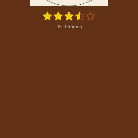
1
2
3
4
5
S
t
s
s
s
s
s
e
38 stemmen
m
t
t
t
t
t
m
e
e
e
e
e
e
n
r
r
r
r
r
r
r
r
r
e
e
e
e
n
n
n
n
?