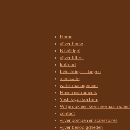
R
a
t
i
Home
n
vijver bouw
g
Nishikigoi
:
vijver filters
3
koifood
.
beluchting + slangen
4
medicatie
2
water management
1
Hanna instruments
0
Yoshikigoi koi farm
5
Wil je ook een keer mee naar polen
2
contact
6
vijver pompen en accessoires
3
vijver benodigdheden