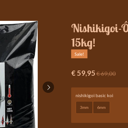
Nishikigoi-
15kg!
Sale!
€ 59,95
€ 69,00
nishikigoi basic koi
3mm
6mm