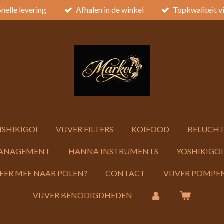
Snelle levering
Afhalen in de winkel
Topkwaliteit v
ISHIKIGOI
VIJVER FILTERS
KOIFOOD
BELUCHT
ANAGEMENT
HANNA INSTRUMENTS
YOSHIKIGOI
KEER MEE NAAR POLEN?
CONTACT
VIJVER POMPEN
VIJVER BENODIGDHEDEN