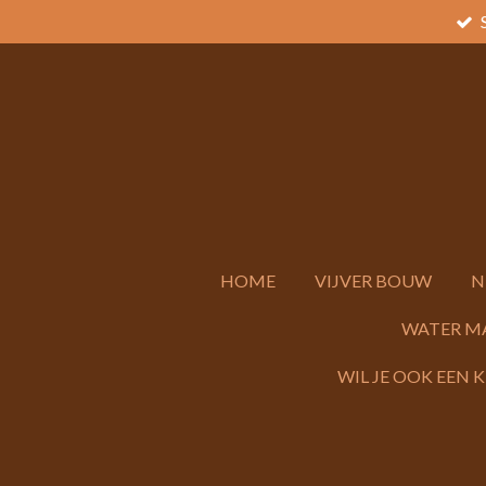
Ga
direct
naar
de
hoofdinhoud
HOME
VIJVER BOUW
N
WATER M
WIL JE OOK EEN 