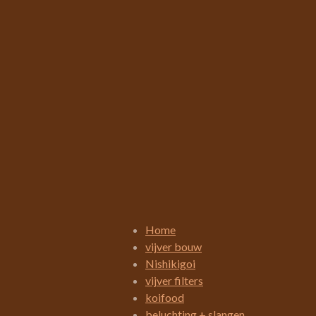
R
a
t
i
Home
n
vijver bouw
g
Nishikigoi
:
vijver filters
3
koifood
.
beluchting + slangen