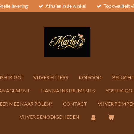
Snelle levering
Afhalen in de winkel
Topkwaliteit v
ISHIKIGOI
VIJVER FILTERS
KOIFOOD
BELUCHT
ANAGEMENT
HANNA INSTRUMENTS
YOSHIKIGOI
KEER MEE NAAR POLEN?
CONTACT
VIJVER POMPEN
VIJVER BENODIGDHEDEN