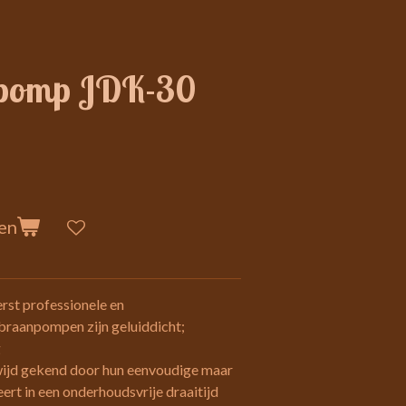
tpomp JDK-30
en
rst professionele en
braanpompen zijn geluiddicht;
g
ijd gekend door hun eenvoudige maar
ert in een onderhoudsvrije draaitijd