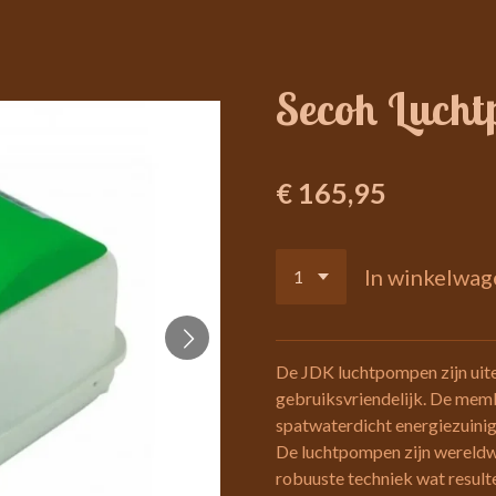
Secoh Luch
€ 165,95
In winkelwag
De JDK luchtpompen zijn uite
gebruiksvriendelijk. De mem
spatwaterdicht energiezuini
De luchtpompen zijn wereldw
robuuste techniek wat resulte