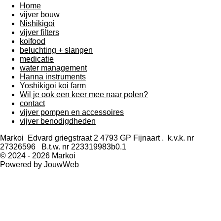
t
t
t
t
t
Home
n
m
vijver bouw
g
e
e
e
e
e
e
Nishikigoi
:
n
vijver filters
3
r
r
r
r
r
koifood
.
r
r
r
r
beluchting + slangen
4
medicatie
2
e
e
e
e
water management
1
Hanna instruments
0
n
n
n
n
Yoshikigoi koi farm
5
Wil je ook een keer mee naar polen?
2
contact
6
vijver pompen en accessoires
3
vijver benodigdheden
1
5
Markoi Edvard griegstraat 2 4793 GP Fijnaart . k.v.k. nr
7
27326596 B.t.w. nr 223319983b0.1
8
© 2024 - 2026 Markoi
9
Powered by
JouwWeb
s
t
e
r
r
e
n