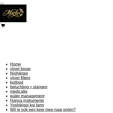
Ga
direct
naar
de
hoofdinhoud
Home
vijver bouw
Nishikigoi
vijver filters
koifood
beluchting + slangen
medicatie
water management
Hanna instruments
Yoshikigoi koi farm
Wil je ook een keer mee naar polen?