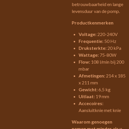
betrouwbaarheid en lange
levensduur van de pomp.
Productkenmerken
Voltage:
220-240V
Frequentie:
50 Hz
Druksterkte:
20 kPa
Wattage:
75-80W
Flow:
108 l/min bij 200
mbar
Afmetingen:
214 x 185
x 211 mm
Gewicht:
6,5 kg
Uitlaat:
19 mm
Accecoires:
Aansluitknie met knie
Waarom genoegen
nemen met minder als u