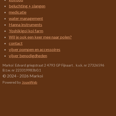
e
e
e
e
.
beluchting + slangen
4
n
n
n
n
medicatie
2
water management
1
Hanna instruments
0
Yoshikigoi koi farm
5
Wil je ook een keer mee naar polen?
2
contact
6
vijver pompen en accessoires
3
vijver benodigdheden
1
Markoi Edvard griegstraat 2 4793 GP Fijnaart . k.v.k. nr 27326596
5
B.t.w. nr 223319983b0.1
7
© 2024 - 2026 Markoi
8
Powered by
JouwWeb
9
s
t
e
r
r