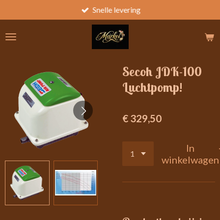
Snelle levering
Ga
direct
naar
de
hoofdinhoud
Secoh JDK-100
Luchtpomp!
€ 329,50
In
winkelwagen