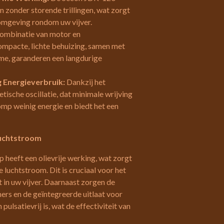
n zonder storende trillingen, wat zorgt
e omgeving rondom uw vijver.
ombinatie van motor en
mpacte, lichte behuizing, samen met
e, garanderen een langdurige
g Energieverbruik:
Dankzij het
tische oscillatie, dat minimale wrijving
omp weinig energie en biedt het een
 Luchtstroom
heeft een olievrije werking, wat zorgt
 luchtstroom. Dit is cruciaal voor het
 in uw vijver. Daarnaast zorgen de
s en de geïntegreerde uitlaat voor
pulsatievrij is, wat de effectiviteit van