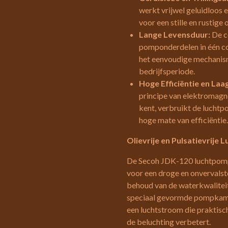
werkt vrijwel geluidloos e
voor een stille en rustig
Lange Levensduur:
De c
pomponderdelen in één co
het eenvoudige mechanism
bedrijfsperiode.
Hoge Efficiëntie en Laa
principe van elektromagne
kent, verbruikt de luchtp
hoge mate van efficiëntie.
Olievrije en Pulsatievrije
De Secoh JDK-120 luchtpomp 
voor een droge en onvervalste
behoud van de waterkwaliteit
speciaal gevormde pompkamer
een luchtstroom die praktisch 
de beluchting verbetert.