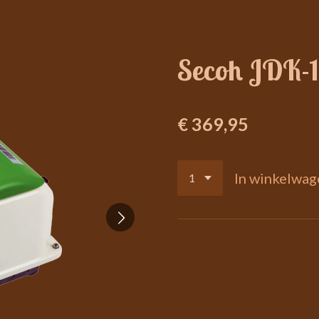
Secoh JDK-
€ 369,95
In winkelwag