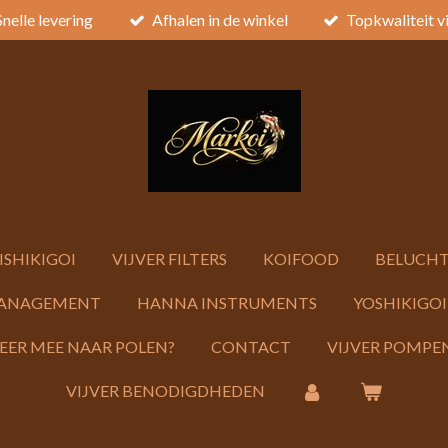
Snelle levering
Afhalen in de winkel
Topkwaliteit v
ISHIKIGOI
VIJVER FILTERS
KOIFOOD
BELUCHT
ANAGEMENT
HANNA INSTRUMENTS
YOSHIKIGOI
KEER MEE NAAR POLEN?
CONTACT
VIJVER POMPEN
VIJVER BENODIGDHEDEN