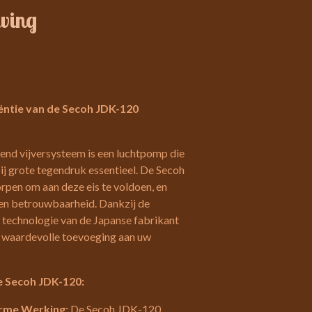
ving
ëntie van de Secoh JDK-120
end vijversysteem is een luchtpomp die
ij grote tegendruk essentieel. De Secoh
pen om aan deze eis te voldoen, en
 en betrouwbaarheid. Dankzij de
 technologie van de Japanse fabrikant
n waardevolle toevoeging aan uw
e Secoh JDK-120:
arme Werking:
De Secoh JDK-120