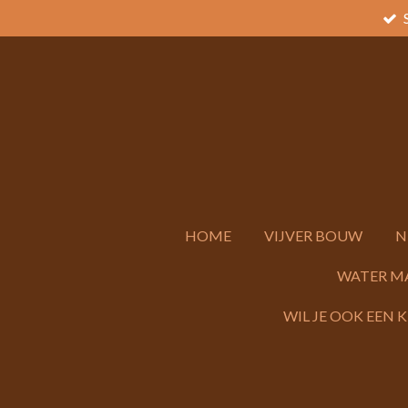
Ga
direct
naar
de
hoofdinhoud
HOME
VIJVER BOUW
N
WATER M
WIL JE OOK EEN 