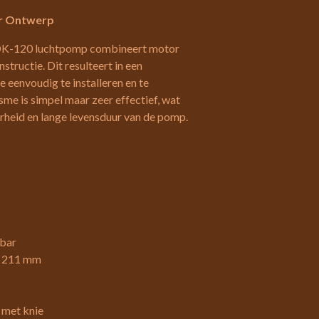
r Ontwerp
DK-120 luchtpomp combineert motor
tructie. Dit resulteert in een
e eenvoudig te installeren en te
me is simpel maar zeer effectief, wat
rheid en lange levensduur van de pomp.
mbar
x 211 mm
 met knie