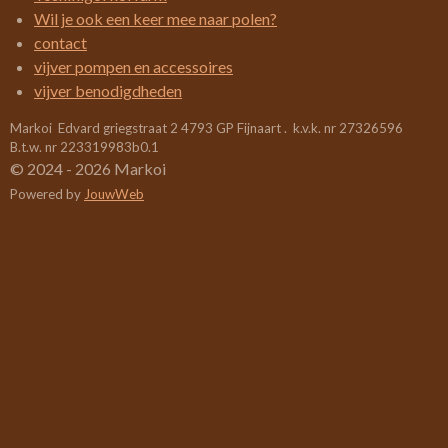
5
Wil je ook een keer mee naar polen?
2
contact
6
vijver pompen en accessoires
3
vijver benodigdheden
1
Markoi Edvard griegstraat 2 4793 GP Fijnaart . k.v.k. nr 27326596
5
B.t.w. nr 223319983b0.1
7
© 2024 - 2026 Markoi
8
Powered by
JouwWeb
9
s
t
e
r
r
e
n