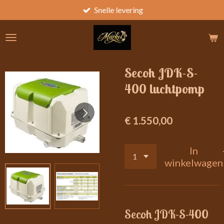
Snelle levering
Ga
direct
naar
de
hoofdinhoud
Secoh JDK-S-
400 luchtpomp
€ 1.550,00
In
winkelwagen
Secoh JDK
-S-400