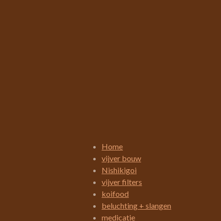
R
a
t
i
Home
n
vijver bouw
g
Nishikigoi
:
vijver filters
3
koifood
.
beluchting + slangen
4
medicatie