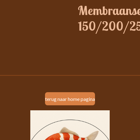
Membraanse
150/200/2
terug naar home pagina