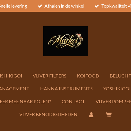
Snelle levering
Afhalen in de winkel
Topkwaliteit v
ISHIKIGOI
VIJVER FILTERS
KOIFOOD
BELUCHT
ANAGEMENT
HANNA INSTRUMENTS
YOSHIKIGOI
KEER MEE NAAR POLEN?
CONTACT
VIJVER POMPEN
VIJVER BENODIGDHEDEN