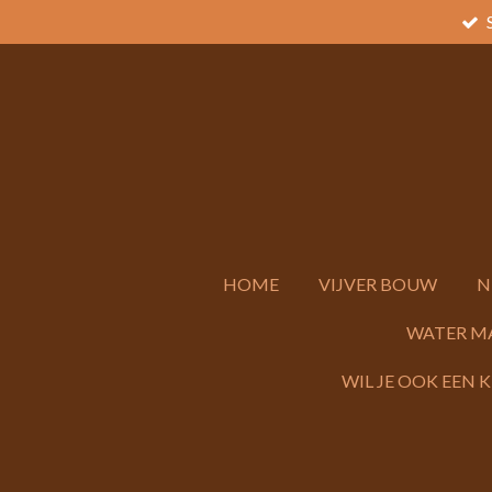
Ga
direct
naar
de
hoofdinhoud
HOME
VIJVER BOUW
N
WATER M
WIL JE OOK EEN 