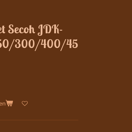
t Secoh JDK-
50/300/400/45
en