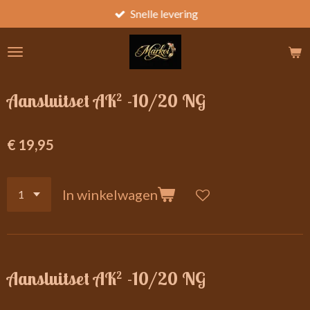
Snelle levering
Ga
direct
naar
de
hoofdinhoud
Aansluitset AK² -10/20 NG
€ 19,95
In winkelwagen
Aansluitset AK² -10/20 NG