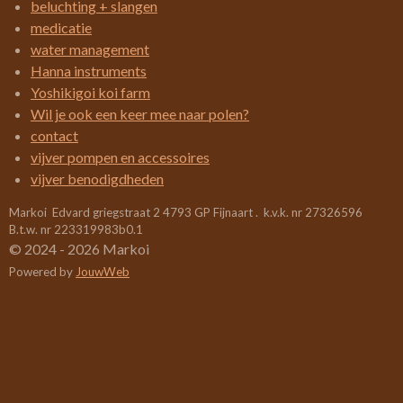
e
e
e
e
beluchting + slangen
4
n
n
n
n
medicatie
2
water management
1
Hanna instruments
0
Yoshikigoi koi farm
5
Wil je ook een keer mee naar polen?
2
contact
6
vijver pompen en accessoires
3
vijver benodigdheden
1
Markoi Edvard griegstraat 2 4793 GP Fijnaart . k.v.k. nr 27326596
5
B.t.w. nr 223319983b0.1
7
© 2024 - 2026 Markoi
8
Powered by
JouwWeb
9
s
t
e
r
r