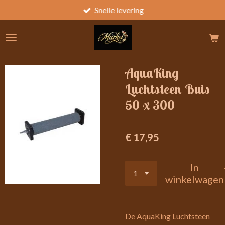
Snelle levering
Ga
direct
naar
de
hoofdinhoud
AquaKing
Luchtsteen Buis
50 x 300
€ 17,95
In
winkelwagen
De AquaKing Luchtsteen