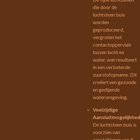
die door de
luchtsteen buis
worden
geproduceerd,
vergroten het
contactoppervlak
tussen lucht en
water, wat resulteert
in een verbeterde
zuurstofopname. Dit
creëert een gezonde
en gedijende
wateromgeving.
Veelzijdige
Aansluitmogelijkhed
De luchtsteen buis is
voorzien van
aansluitingen van 4