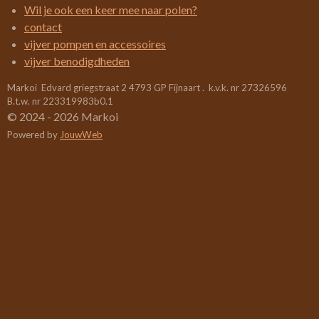
5
Wil je ook een keer mee naar polen?
2
contact
6
vijver pompen en accessoires
3
vijver benodigdheden
1
Markoi Edvard griegstraat 2 4793 GP Fijnaart . k.v.k. nr 27326596
5
B.t.w. nr 223319983b0.1
7
© 2024 - 2026 Markoi
8
Powered by
JouwWeb
9
s
t
e
r
r
e
n