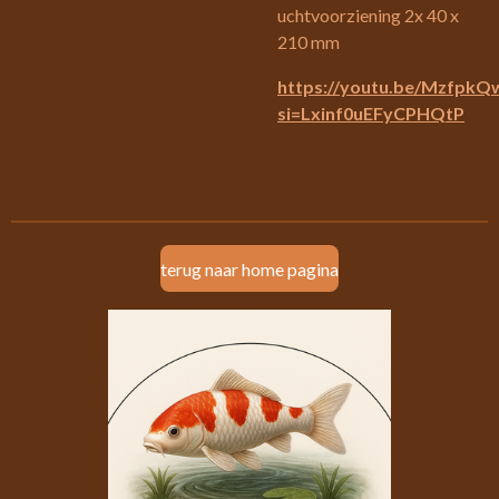
uchtvoorziening 2x 40 x
210 mm
https://youtu.be/Mzfpk
si=Lxinf0uEFyCPHQtP
terug naar home pagina