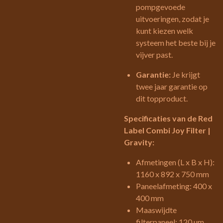
pompgevoede
uitvoeringen, zodat je
kunt kiezen welk
systeem het beste bij je
vijver past.
Garantie:
Je krijgt
twee jaar garantie op
dit topproduct.
Specificaties van de Red
Label Combi Joy Filter |
Gravity:
Afmetingen (L x B x H):
1160 x 892 x 750 mm
Paneelafmeting: 400 x
400 mm
Maaswijdte
filterpaneel: 120 µm