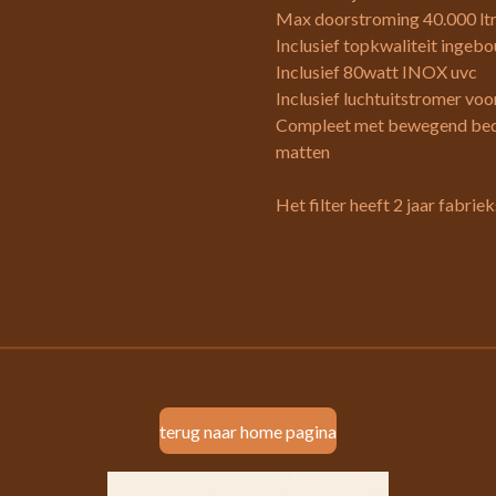
Max doorstroming 40.000 ltr
Inclusief topkwaliteit inge
Inclusief 80watt INOX uvc
Inclusief luchtuitstromer v
Compleet met bewegend bed f
matten
Het filter heeft 2 jaar fabrie
terug naar home pagina