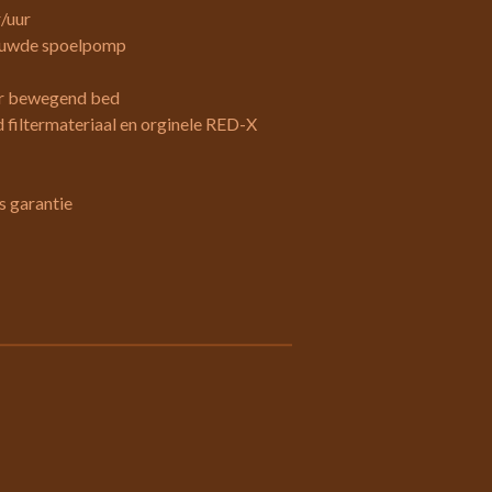
/uur
bouwde spoelpomp
oor bewegend bed
iltermateriaal en orginele RED-X
ks garantie