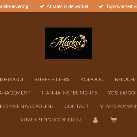
Snelle levering
Afhalen in de winkel
Topkwaliteit v
ISHIKIGOI
VIJVER FILTERS
KOIFOOD
BELUCHT
ANAGEMENT
HANNA INSTRUMENTS
YOSHIKIGOI
KEER MEE NAAR POLEN?
CONTACT
VIJVER POMPEN
VIJVER BENODIGDHEDEN