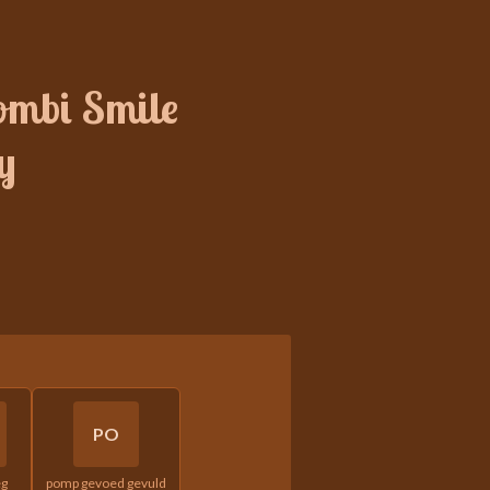
ombi Smile
y
PO
eg
pomp gevoed gevuld