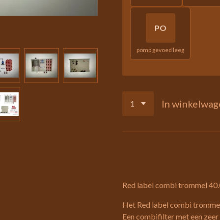
PO
pomp gevoed leeg
In winkelwag
Red label combi trommel 40
Het Red label combi trommel 
Een combifilter met een zee