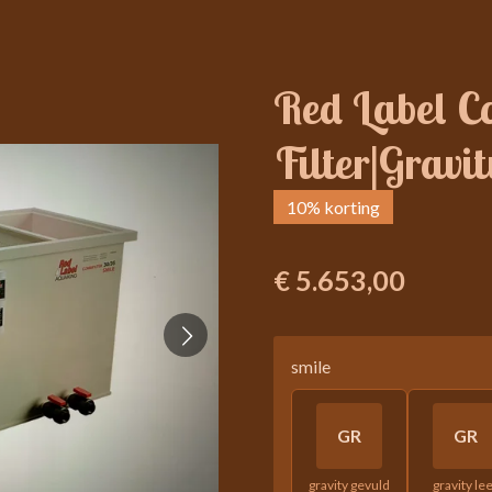
Red Label C
Filter|Gravit
10% korting
€ 5.653,00
smile
GR
GR
gravity gevuld
gravity le