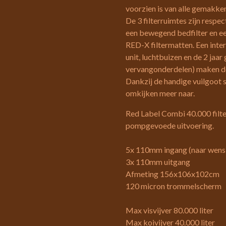
voorzien is van alle gemakke
De 3 filterruimtes zijn respec
een bewegend bedfilter en ee
RED-X filtermatten. Een int
unit, luchtbuizen en de 2 jaa
vervangonderdelen) maken d
Dankzij de handige vuilgoot s
omkijken meer naar.
Red Label Combi 40.000 filter
pompgevoede uitvoering.
5x 110mm ingang (naar wens 
3x 110mm uitgang
Afmeting 156x106x102cm
120 micron trommelscherm
Max visvijver 80.000 liter
Max koivijver 40.000 liter