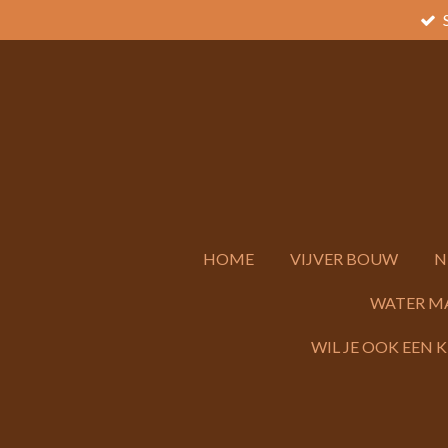
Ga
direct
naar
de
hoofdinhoud
HOME
VIJVER BOUW
N
WATER M
WIL JE OOK EEN 