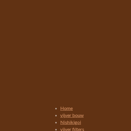
R
a
t
i
Home
n
vijver bouw
g
Nishikigoi
:
vijver filters