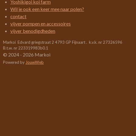
Yoshikigoi koi farm
5
Wil je ook een keer mee naar polen?
2
contact
6
vijver pompen en accessoires
3
vijver benodigdheden
1
Markoi Edvard griegstraat 2 4793 GP Fijnaart . k.v.k. nr 27326596
5
B.t.w. nr 223319983b0.1
7
© 2024 - 2026 Markoi
8
Powered by
JouwWeb
9
s
t
e
r
r
e
n