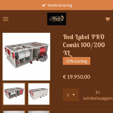
Snelle levering
Ga
direct
naar
de
hoofdinhoud
Red Label PRO
Combi 100/200
XL
10% korting
€ 19.950,00
In
winkelwagen