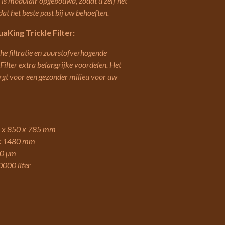
 is modulair opgebouwd, zodat u zelf het
dat het beste past bij uw behoeften.
King Trickle Filter:
che filtratie en zuurstofverhogende
Filter extra belangrijke voordelen. Het
rgt voor een gezonder milieu voor uw
95 x 850 x 785 mm
ter: 1480 mm
20 µm
000 liter