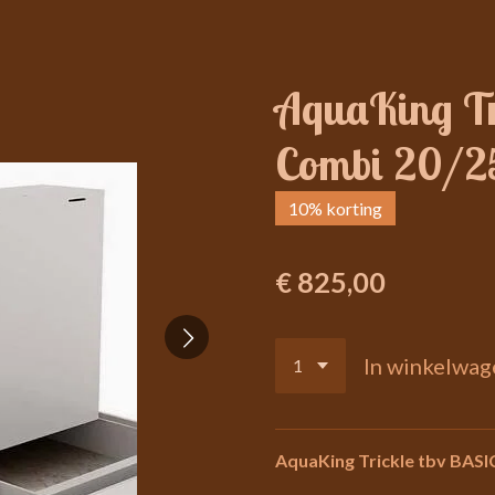
AquaKing Tr
Combi 20/2
10% korting
€ 825,00
In winkelwag
AquaKing Trickle tbv BAS