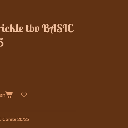
ickle tbv BASIC
5
en
IC Combi 20/25