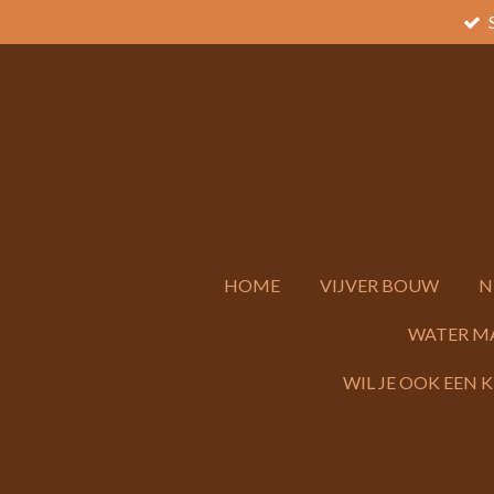
Ga
direct
naar
de
hoofdinhoud
HOME
VIJVER BOUW
N
WATER M
WIL JE OOK EEN 