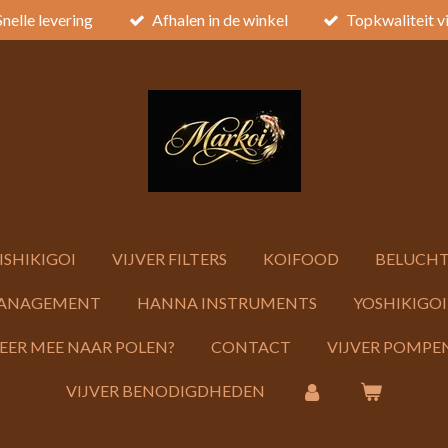
Snelle levering
Afhalen in de winkel
Topkwaliteit v
ISHIKIGOI
VIJVER FILTERS
KOIFOOD
BELUCHT
ANAGEMENT
HANNA INSTRUMENTS
YOSHIKIGOI
KEER MEE NAAR POLEN?
CONTACT
VIJVER POMPEN
VIJVER BENODIGDHEDEN