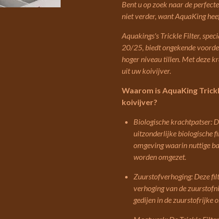
Bent u op zoek naar de perfecte
niet verder, want AquaKing heef
Aquakings's Trickle Filter, sp
20/25, biedt ongekende voordel
hoger niveau tillen. Met deze kr
uit uw koivijver.
Waarom is AquaKing Trickl
koivijver?
Biologische krachtpatser: De
uitzonderlijke biologische f
omgeving waarin nuttige bac
worden omgezet.
Zuurstofverhoging: Deze fil
verhoging van de zuurstofni
gedijen in de zuurstofrijke 