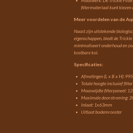
Maatwerk: De Trickle Filter
filtermateriaal kunt kiezen 
Meer voordelen van de Aqua
Naast zijn uitstekende biologis
eigenschappen, biedt de Trickle 
minimaliseert onderhoud en zo
kostbare koi.
Specificaties:
Afmetingen (L x B x H): 9
Totale hoogte inclusief fil
Maaswijdte filterpaneel: 1
Maximale doorstroming: 20
Inlaat: 1x63mm
Uitlaat bodemrooster