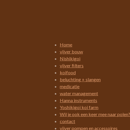
R
a
t
i
Home
n
vijver bouw
g
Nishikigoi
:
vijver filters
3
koifood
.
beluchting + slangen
4
medicatie
2
water management
1
Hanna instruments
0
Yoshikigoi koi farm
5
Wil je ook een keer mee naar polen
2
contact
6
vijver pompen en accessoires