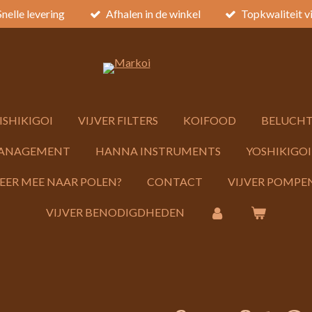
Snelle levering
Afhalen in de winkel
Topkwaliteit v
ISHIKIGOI
VIJVER FILTERS
KOIFOOD
BELUCHT
ANAGEMENT
HANNA INSTRUMENTS
YOSHIKIGOI
KEER MEE NAAR POLEN?
CONTACT
VIJVER POMPEN
VIJVER BENODIGDHEDEN