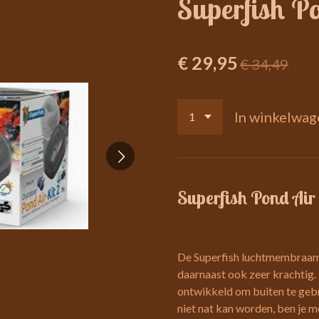
Superfish Po
€ 29,95
€ 34,49
In winkelwag
Superfish Pond Air 
De Superfish luchtmembraam 
daarnaast ook zeer krachtig. 
ontwikkeld om buiten te gebr
niet nat kan worden, ben je m