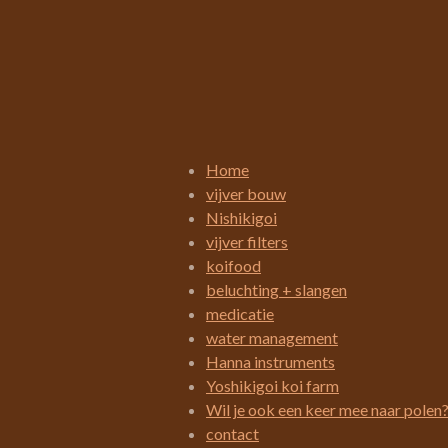
R
a
t
i
Home
n
vijver bouw
g
Nishikigoi
:
vijver filters
3
koifood
.
beluchting + slangen
4
medicatie
2
water management
1
Hanna instruments
0
Yoshikigoi koi farm
5
Wil je ook een keer mee naar polen
2
contact