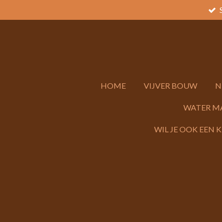
Ga
direct
naar
de
hoofdinhoud
HOME
VIJVER BOUW
N
WATER M
WIL JE OOK EEN 