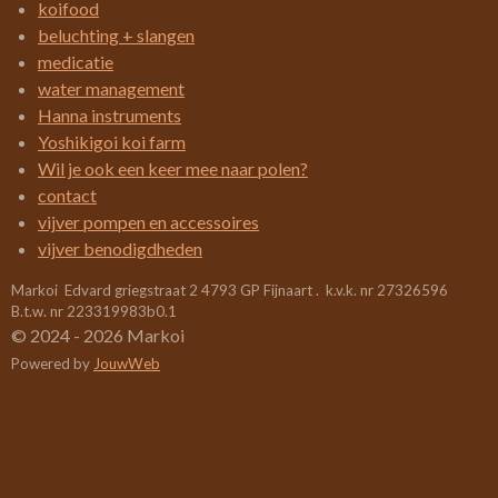
3
koifood
e
e
e
e
.
beluchting + slangen
4
n
n
n
n
medicatie
2
water management
1
Hanna instruments
0
Yoshikigoi koi farm
5
Wil je ook een keer mee naar polen?
2
contact
6
vijver pompen en accessoires
3
vijver benodigdheden
1
Markoi Edvard griegstraat 2 4793 GP Fijnaart . k.v.k. nr 27326596
5
B.t.w. nr 223319983b0.1
7
© 2024 - 2026 Markoi
8
Powered by
JouwWeb
9
s
t
e
r