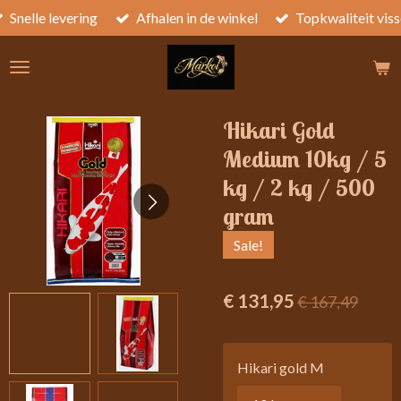
Snelle levering
Afhalen in de winkel
Topkwaliteit vis
Ga
direct
naar
de
hoofdinhoud
Hikari Gold
Medium 10kg / 5
kg / 2 kg / 500
gram
Sale!
€ 131,95
€ 167,49
Hikari gold M