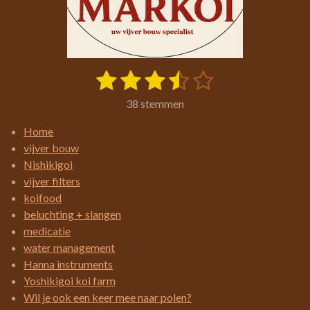
1
2
3
4
5
S
R
t
a
s
s
s
s
s
e
38 stemmen
t
m
t
t
t
t
t
i
m
Home
e
e
e
e
e
e
n
vijver bouw
n
g
r
r
r
r
r
Nishikigoi
:
vijver filters
r
r
r
r
3
koifood
e
e
e
e
.
beluchting + slangen
4
n
n
n
n
medicatie
2
water management
1
Hanna instruments
0
Yoshikigoi koi farm
5
Wil je ook een keer mee naar polen?
2