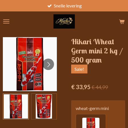
Snelle levering
Ga
direct
naar
de
hoofdinhoud
Hikari Wheat
Germ mini 2 kg /
500 gram
Sale!
€ 33,95
€ 44,99
wheat-germ mini