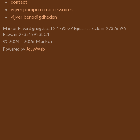
contact
6
vijver pompen en accessoires
3
vijver benodigdheden
1
Markoi Edvard griegstraat 2 4793 GP Fijnaart . k.v.k. nr 27326596
5
B.t.w. nr 223319983b0.1
7
© 2024 - 2026 Markoi
8
Powered by
JouwWeb
9
s
t
e
r
r
e
n