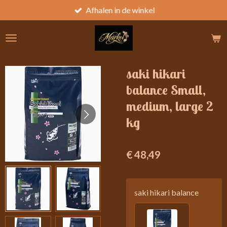
Afhalen in de winkel
Ga
direct
naar
de
hoofdinhoud
saki hikari
balance Small,
medium, large 2
kg
€ 48,49
saki hikari balance