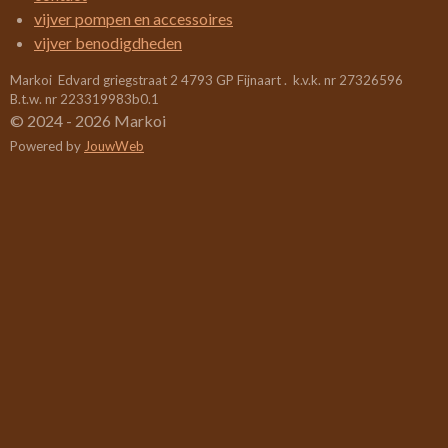
6
vijver pompen en accessoires
3
vijver benodigdheden
1
Markoi Edvard griegstraat 2 4793 GP Fijnaart . k.v.k. nr 27326596
5
B.t.w. nr 223319983b0.1
7
© 2024 - 2026 Markoi
8
Powered by
JouwWeb
9
s
t
e
r
r
e
n