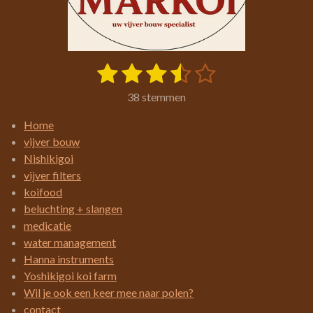
1
2
3
4
5
S
R
t
a
s
s
s
s
s
e
38 stemmen
t
m
t
t
t
t
t
i
m
Home
e
e
e
e
e
e
n
vijver bouw
n
g
r
r
r
r
r
Nishikigoi
:
vijver filters
r
r
r
r
3
koifood
e
e
e
e
.
beluchting + slangen
4
n
n
n
n
medicatie
2
water management
1
Hanna instruments
0
Yoshikigoi koi farm
5
Wil je ook een keer mee naar polen?
2
contact