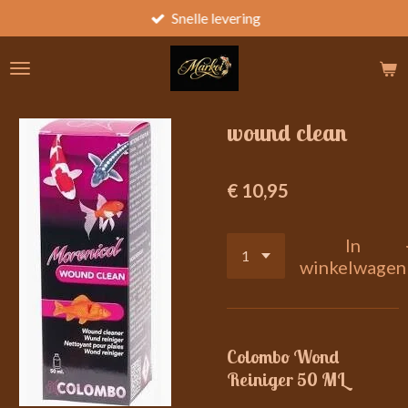
Snelle levering
Ga
direct
naar
de
hoofdinhoud
wound clean
€ 10,95
In
winkelwagen
Colombo Wond
Reiniger 50 ML