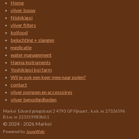
i
m
Home
e
e
e
e
e
e
n
vijver bouw
n
g
r
r
r
r
r
Nishikigoi
:
vijver filters
r
r
r
r
3
koifood
e
e
e
e
.
beluchting + slangen
4
n
n
n
n
medicatie
2
water management
1
Hanna instruments
0
Yoshikigoi koi farm
5
Wil je ook een keer mee naar polen?
2
contact
6
vijver pompen en accessoires
3
vijver benodigdheden
1
Markoi Edvard griegstraat 2 4793 GP Fijnaart . k.v.k. nr 27326596
5
B.t.w. nr 223319983b0.1
7
© 2024 - 2026 Markoi
8
Powered by
JouwWeb
9