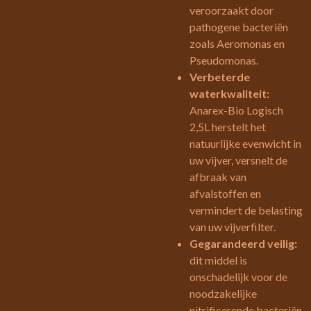
veroorzaakt door
pathogene bacteriën
zoals Aeromonas en
Pseudomonas.
Verbeterde
waterkwaliteit:
Anarex-Bio Logisch
2,5L herstelt het
natuurlijke evenwicht in
uw vijver, versnelt de
afbraak van
afvalstoffen en
vermindert de belasting
van uw vijverfilter.
Gegarandeerd veilig:
dit middel is
onschadelijk voor de
noodzakelijke
nitrificerende bacteriën