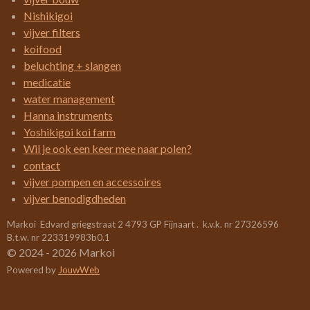
n
g
r
r
r
r
r
Nishikigoi
:
vijver filters
r
r
r
r
3
koifood
e
e
e
e
.
beluchting + slangen
4
n
n
n
n
medicatie
2
water management
1
Hanna instruments
0
Yoshikigoi koi farm
5
Wil je ook een keer mee naar polen?
2
contact
6
vijver pompen en accessoires
3
vijver benodigdheden
1
Markoi Edvard griegstraat 2 4793 GP Fijnaart . k.v.k. nr 27326596
5
B.t.w. nr 223319983b0.1
7
© 2024 - 2026 Markoi
8
Powered by
JouwWeb
9
s
t