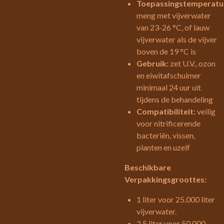
Toepassingstemperatu
meng met vijverwater
van 23-26 °C, of lauw
vijverwater als de vijver
boven de 19 °C is
Gebruik:
zet U.V., ozon
en eiwitafschuimer
minimaal 24 uur uit
tijdens de behandeling
Compatibiliteit:
veilig
voor nitrificerende
bacteriën, vissen,
planten en uzelf
Beschikbare
Verpakkingsgroottes:
1 liter voor 25.000 liter
vijverwater.
2,5 liter voor 50.000