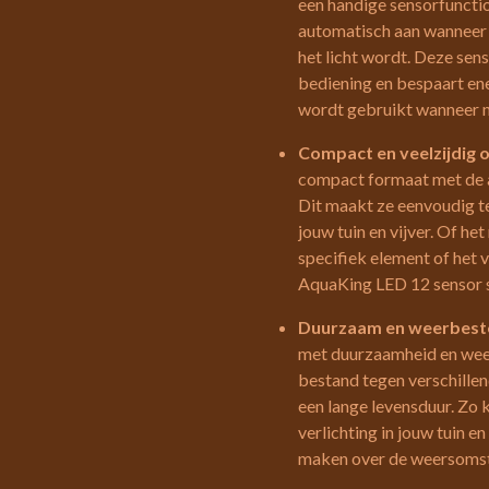
een handige sensorfunctio
automatisch aan wanneer 
het licht wordt. Deze sen
bediening en bespaart ene
wordt gebruikt wanneer n
Compact en veelzijdig
compact formaat met de a
Dit maakt ze eenvoudig te
jouw tuin en vijver. Of he
specifiek element of het 
AquaKing LED 12 sensor se
Duurzaam en weerbest
met duurzaamheid en weer
bestand tegen verschill
een lange levensduur. Zo 
verlichting in jouw tuin en
maken over de weersoms