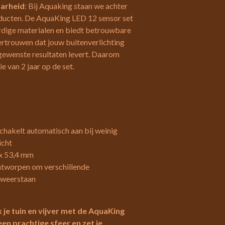
aarheid
: Bij Aquaking staan we achter
oducten. De AquaKing LED 12 sensor set
dige materialen en biedt betrouwbare
vertrouwen dat jouw buitenverlichting
gewenste resultaten levert. Daarom
e van 2 jaar op de set.
Schakelt automatisch aan bij weinig
icht
3 x 53,4 mm
ntworpen om verschillende
 weerstaan
k je tuin en vijver met de AquaKing
en prachtige sfeer en zet je