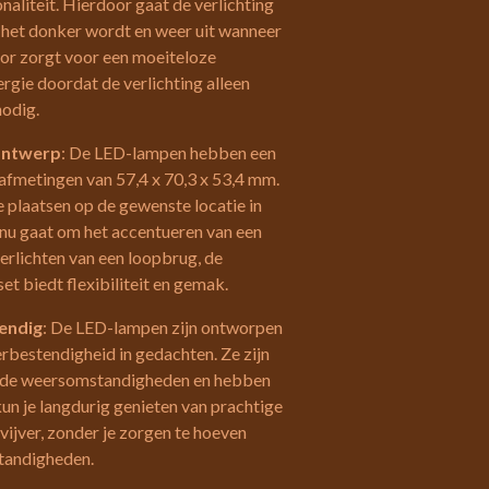
naliteit. Hierdoor gaat de verlichting
het donker wordt en weer uit wanneer
sor zorgt voor een moeiteloze
rgie doordat de verlichting alleen
odig.
 ontwerp
: De LED-lampen hebben een
fmetingen van 57,4 x 70,3 x 53,4 mm.
 plaatsen op de gewenste locatie in
t nu gaat om het accentueren van een
verlichten van een loopbrug, de
t biedt flexibiliteit en gemak.
endig
: De LED-lampen zijn ontworpen
bestendigheid in gedachten. Ze zijn
ende weersomstandigheden en hebben
kun je langdurig genieten van prachtige
 vijver, zonder je zorgen te hoeven
tandigheden.