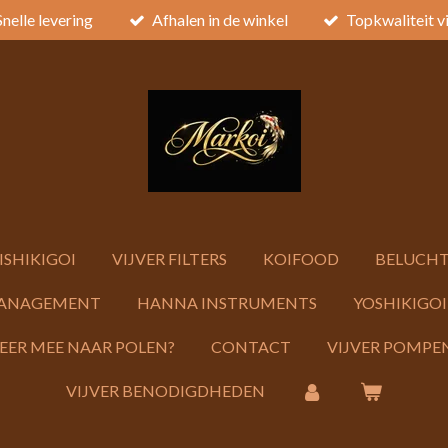
Snelle levering
Afhalen in de winkel
Topkwaliteit v
ISHIKIGOI
VIJVER FILTERS
KOIFOOD
BELUCHT
ANAGEMENT
HANNA INSTRUMENTS
YOSHIKIGOI
KEER MEE NAAR POLEN?
CONTACT
VIJVER POMPEN
VIJVER BENODIGDHEDEN