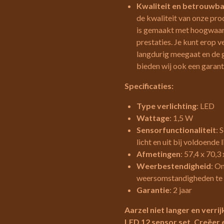
Kwaliteit en betrouwb
de kwaliteit van onze pr
is gemaakt met hoogwaar
prestaties. Je kunt erop 
langdurig meegaat en de 
bieden wij ook een garanti
Specificaties:
Type verlichting
: LED
Wattage
: 1,5 W
Sensorfunctionaliteit
: 
licht en uit bij voldoende l
Afmetingen
: 57,4 x 70,
Weerbestendigheid
: O
weersomstandigheden te
Garantie
: 2 jaar
Aarzel niet langer en verrij
LED 12 sensor set. Creëer e