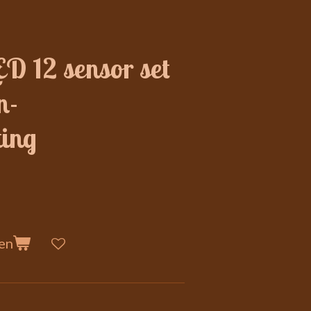
D 12 sensor set
n-
ting
en