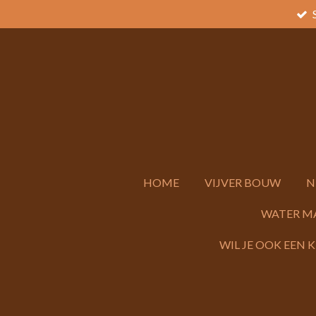
Ga
direct
naar
de
hoofdinhoud
HOME
VIJVER BOUW
N
WATER M
WIL JE OOK EEN 