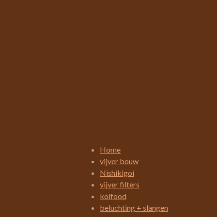
R
a
t
i
Home
n
vijver bouw
g
Nishikigoi
:
vijver filters
3
koifood
.
beluchting + slangen
4