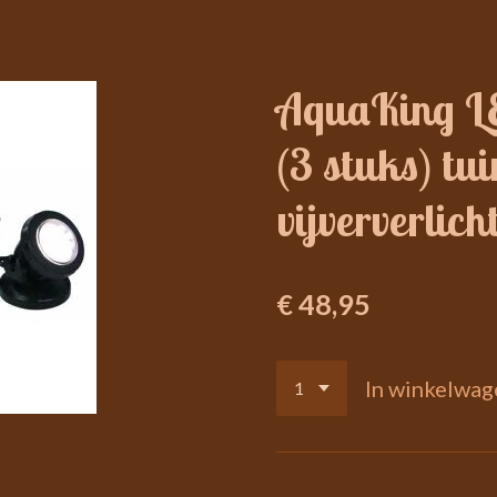
AquaKing LE
(3 stuks) tui
vijververlich
€ 48,95
In winkelwag