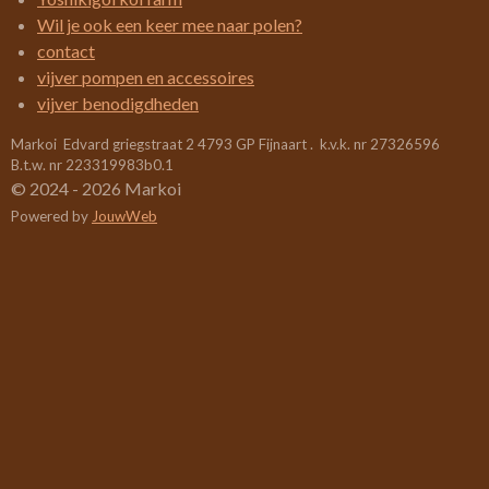
5
Wil je ook een keer mee naar polen?
2
contact
6
vijver pompen en accessoires
3
vijver benodigdheden
1
Markoi Edvard griegstraat 2 4793 GP Fijnaart . k.v.k. nr 27326596
5
B.t.w. nr 223319983b0.1
7
© 2024 - 2026 Markoi
8
Powered by
JouwWeb
9
s
t
e
r
r
e
n