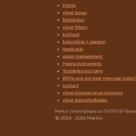
i
Home
n
vijver bouw
g
Nishikigoi
:
vijver filters
3
koifood
.
beluchting + slangen
4
medicatie
2
water management
1
Hanna instruments
0
Yoshikigoi koi farm
5
Wil je ook een keer mee naar polen
2
contact
6
vijver pompen en accessoires
3
vijver benodigdheden
1
Markoi Edvard griegstraat 2 4793 GP Fijnaa
5
© 2024 - 2026 Markoi
7
8
9