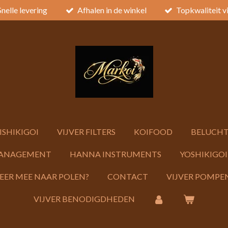
Snelle levering
Afhalen in de winkel
Topkwaliteit v
ISHIKIGOI
VIJVER FILTERS
KOIFOOD
BELUCHT
ANAGEMENT
HANNA INSTRUMENTS
YOSHIKIGOI
KEER MEE NAAR POLEN?
CONTACT
VIJVER POMPEN
VIJVER BENODIGDHEDEN