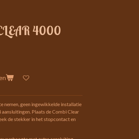
CLEAR 4000
en
te nemen, geen ingewikkelde installatie
ei aansluitingen. Plaats de Combi Clear
eek de stekker in het stopcontact en
pvoerhoogte met extra aansluiting