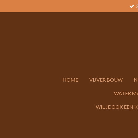
Ga
direct
naar
de
hoofdinhoud
HOME
VIJVER BOUW
N
WATER M
WIL JE OOK EEN 