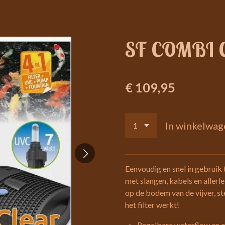
SF COMBI 
€ 109,95
In winkelwag
Eenvoudig en snel in gebruik 
met slangen, kabels en allerl
op de bodem van de vijver, st
het filter werkt!
Regelbare waterflow en o